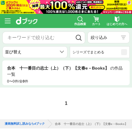
作品検索
カート
はじめての方へ
絞り込み
シリーズでまとめる
合本 十一番目の志士（上）（下）【文春e－Books】
の作品
一覧
0〜0件/全
0
件
1
漫画無料試し読みならdブック
合本 十一番目の志士（上）（下）【文春e－Books】