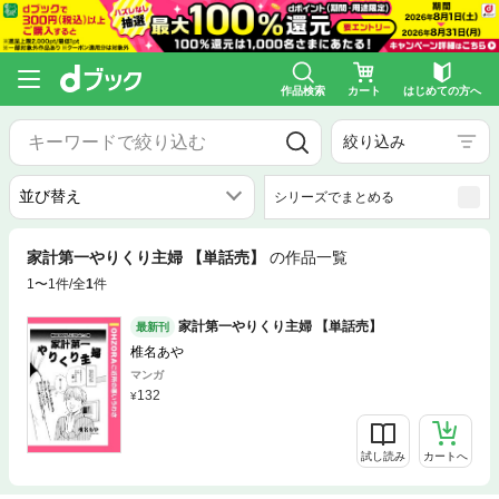
作品検索
カート
はじめての方へ
絞り込み
シリーズでまとめる
家計第一やりくり主婦 【単話売】
の作品一覧
1〜1件/全
1
件
家計第一やりくり主婦 【単話売】
最新刊
椎名あや
マンガ
132
試し読み
カートへ