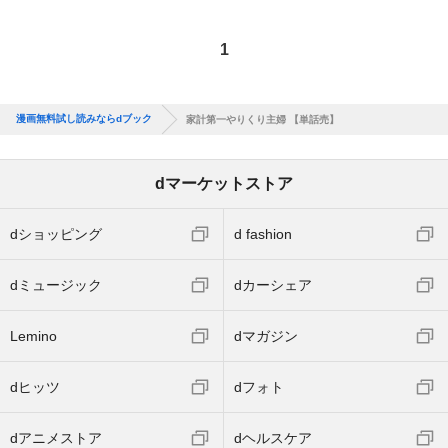
1
漫画無料試し読みならdブック
家計第一やりくり主婦 【単話売】
dマーケットストア
dショッピング
d fashion
dミュージック
dカーシェア
Lemino
dマガジン
dヒッツ
dフォト
dアニメストア
dヘルスケア