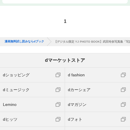
1
漫画無料試し読みならdブック
【デジタル限定 YJ PHOTO BOOK】武田玲奈写真集「
dマーケットストア
dショッピング
d fashion
dミュージック
dカーシェア
Lemino
dマガジン
dヒッツ
dフォト