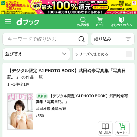
作品検索
カート
はじめての方へ
絞り込み
シリーズでまとめる
【デジタル限定 YJ PHOTO BOOK】武田玲奈写真集「写真日
記。」
の作品一覧
1〜1件/全
1
件
【デジタル限定 YJ PHOTO BOOK】武田玲奈写
最新刊
真集「写真日記。」
武田玲奈 桑島智輝
550
試し読み
カートへ