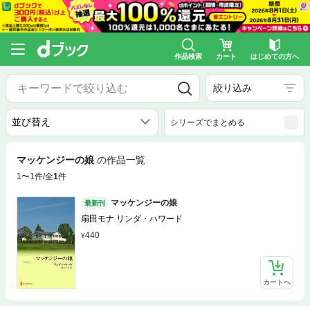
作品検索
カート
はじめての方へ
絞り込み
シリーズでまとめる
マッケンジーの娘
の作品一覧
1〜1件/全
1
件
マッケンジーの娘
最新刊
扇田モナ リンダ・ハワード
440
カートへ