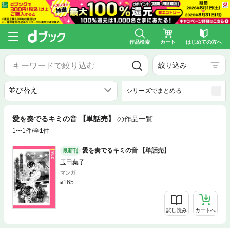
作品検索
カート
はじめての方へ
絞り込み
シリーズでまとめる
愛を奏でるキミの音 【単話売】
の作品一覧
1〜1件/全
1
件
愛を奏でるキミの音 【単話売】
最新刊
玉田葉子
マンガ
165
試し読み
カートへ