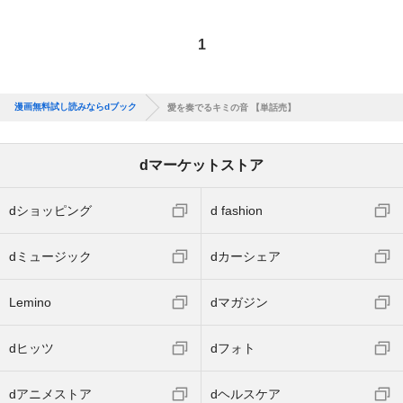
1
漫画無料試し読みならdブック
愛を奏でるキミの音 【単話売】
dマーケットストア
dショッピング
d fashion
dミュージック
dカーシェア
Lemino
dマガジン
dヒッツ
dフォト
dアニメストア
dヘルスケア