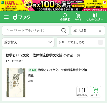
作品検索
カート
はじめての方へ
絞り込み
シリーズでまとめる
数学という文化 佐保利流数学文化論
の作品一覧
1〜1件/全
1
件
数学という文化 佐保利流数学文化論
最新刊
森毅
880
試し読み
カートへ