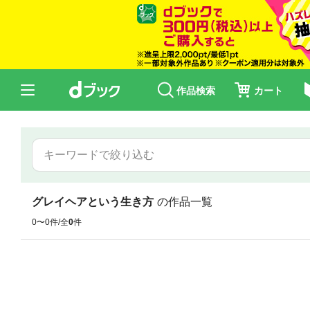
作品検索
カート
グレイヘアという生き方
の作品一覧
0〜0件/全
0
件