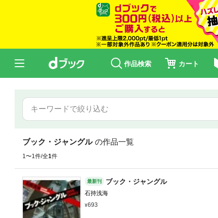
作品検索
カート
ブック・ジャングル
の作品一覧
1〜1件/全
1
件
ブック・ジャングル
最新刊
石持浅海
693