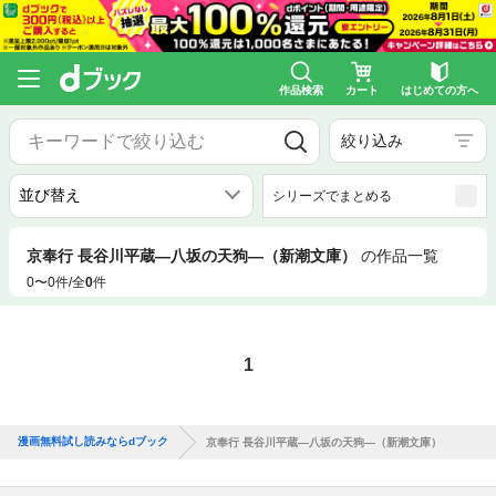
作品検索
カート
はじめての方へ
絞り込み
シリーズでまとめる
京奉行 長谷川平蔵―八坂の天狗―（新潮文庫）
の作品一覧
0〜0件/全
0
件
1
漫画無料試し読みならdブック
京奉行 長谷川平蔵―八坂の天狗―（新潮文庫）