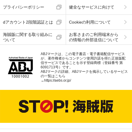
プライバシーポリシー
健全なサービスに向けて
dアカウント2段階認証とは
Cookieの利用について
海賊版に関する取り組みに
お客さまのご利用端末から
ついて
の情報の外部送信について
ABJマークは、この電子書店・電子書籍配信サービス
が、著作権者からコンテンツ使用許諾を得た正規版配
信サービスであることを示す登録商標（登録番号 第
6091713号）です。
ABJマークの詳細、ABJマークを掲示しているサービス
の一覧はこちら
→
https://aebs.or.jp/