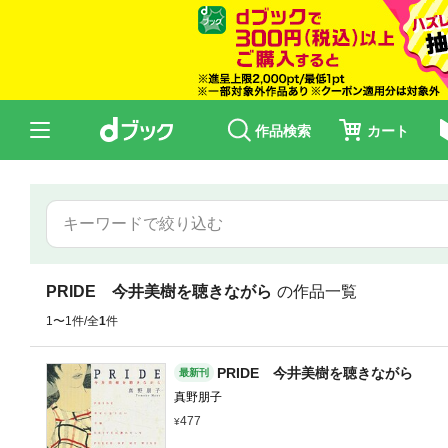
作品検索
カート
PRIDE 今井美樹を聴きながら
の作品一覧
1〜1件/全
1
件
PRIDE 今井美樹を聴きながら
最新刊
真野朋子
477