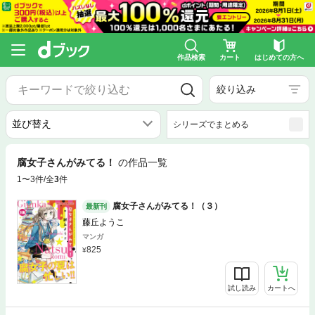
作品検索
カート
はじめての方へ
絞り込み
シリーズでまとめる
腐女子さんがみてる！
の作品一覧
1〜3件/全
3
件
腐女子さんがみてる！（３）
最新刊
藤丘ようこ
マンガ
825
試し読み
カートへ