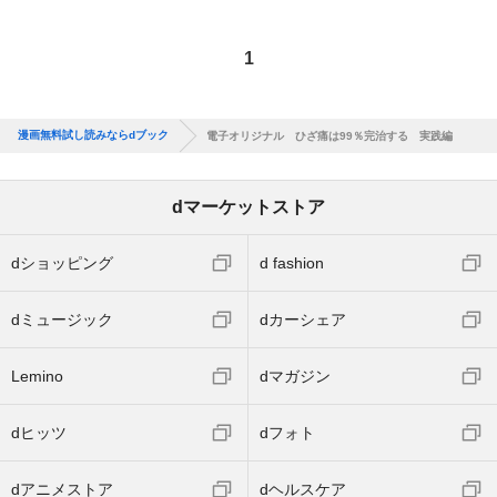
1
漫画無料試し読みならdブック
電子オリジナル ひざ痛は99％完治する 実践編
dマーケットストア
dショッピング
d fashion
dミュージック
dカーシェア
Lemino
dマガジン
dヒッツ
dフォト
dアニメストア
dヘルスケア