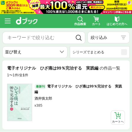
作品検索
カート
はじめての方へ
絞り込み
シリーズでまとめる
電子オリジナル ひざ痛は99％完治する 実践編
の作品一覧
1〜1件/全
1
件
電子オリジナル ひざ痛は99％完治する 実践
最新刊
編
酒井慎太郎
385
カートへ