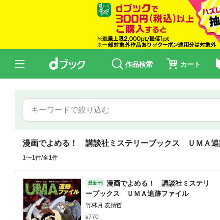
作品検索
カート
漫画でよめる！ 講談社ミステリーブックス ＵＭＡ追
1〜1件/全
1
件
漫画でよめる！ 講談社ミステリ
最新刊
ーブックス ＵＭＡ追跡ファイル
竹林月 友清哲
770