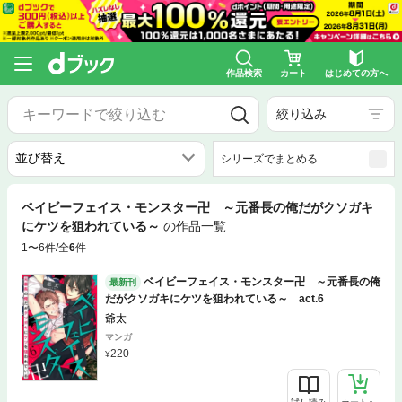
作品検索
カート
はじめての方へ
絞り込み
シリーズでまとめる
ベイビーフェイス・モンスター卍 ～元番長の俺だがクソガキ
にケツを狙われている～
の作品一覧
1〜6件/全
6
件
ベイビーフェイス・モンスター卍 ～元番長の俺
最新刊
だがクソガキにケツを狙われている～ act.6
爺太
マンガ
220