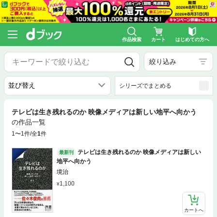
作品検索
カート
はじめての方へ
絞り込み
シリーズでまとめる
テレビは生き残れるのか 映像メディアは新しい地平へ向かう
の作品一覧
1〜1件/全
1
件
テレビは生き残れるのか 映像メディアは新しい
最新刊
地平へ向かう
境治
1,100
カートへ