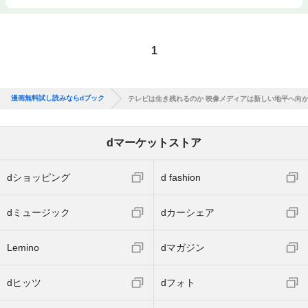
1
漫画無料試し読みならdブック
テレビは生き残れるのか 映像メディアは新しい地平へ向
dマーケットストア
dショッピング
d fashion
dミュージック
dカーシェア
Lemino
dマガジン
dヒッツ
dフォト