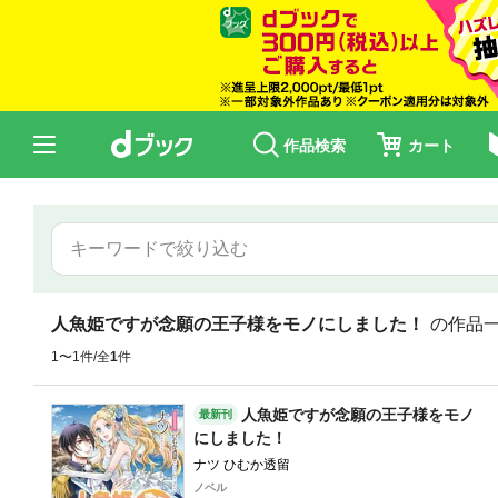
作品検索
カート
人魚姫ですが念願の王子様をモノにしました！
の作品
1〜1件/全
1
件
人魚姫ですが念願の王子様をモノ
最新刊
にしました！
ナツ ひむか透留
ノベル