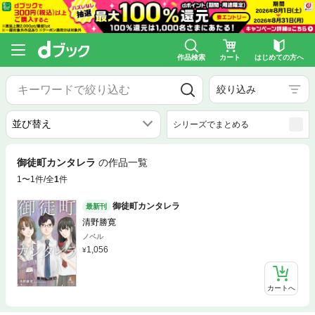
作品検索
カート
はじめての方へ
絞り込み
シリーズでまとめる
御徒町カンタレラ
の作品一覧
1〜1件/全
1
件
御徒町カンタレラ
最新刊
清野勝寛
ノベル
1,056
カートへ