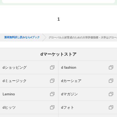
1
漫画無料試し読みならdブック
グローバル人材育成のための大学評価指標－大学はグロー
dマーケットストア
dショッピング
d fashion
dミュージック
dカーシェア
Lemino
dマガジン
dヒッツ
dフォト