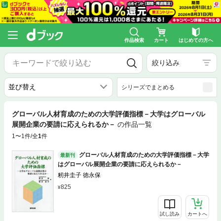
作品検索
カート
はじめての方へ
絞り込み
シリーズでまとめる
グローバル人材育成のための大学評価指標－大学はグローバル
展開企業の要請に応えられるか－
の作品一覧
1〜1件/全
1
件
グローバル人材育成のための大学評価指標－大学
最新刊
はグローバル展開企業の要請に応えられるか－
籾井圭子 徳永保
825
試し読み
カートへ