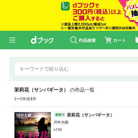
作品検索
カート
茉莉花（サンパギータ）
の作品一覧
1〜1件/全
1
件
茉莉花（サンパギータ）
最新刊
川中大樹
748