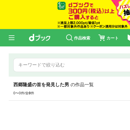
作品検索
カート
西郷隆盛の首を発見した男
の作品一覧
0〜0件/全
0
件