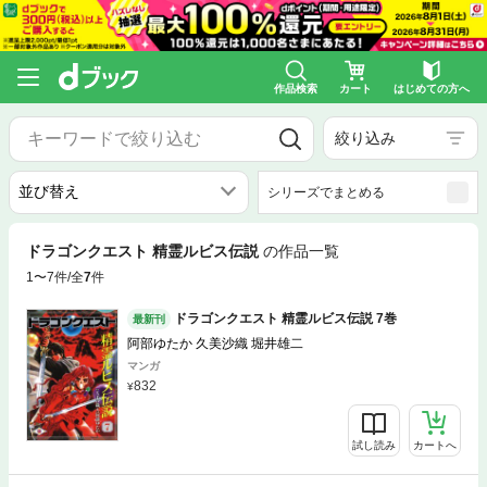
作品検索
カート
はじめての方へ
絞り込み
シリーズでまとめる
ドラゴンクエスト 精霊ルビス伝説
の作品一覧
1〜7件/全
7
件
ドラゴンクエスト 精霊ルビス伝説 7巻
最新刊
阿部ゆたか 久美沙織 堀井雄二
マンガ
832
試し読み
カートへ