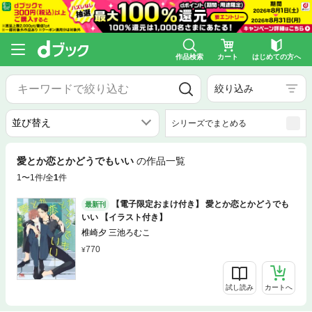
作品検索
カート
はじめての方へ
絞り込み
シリーズでまとめる
愛とか恋とかどうでもいい
の作品一覧
1〜1件/全
1
件
【電子限定おまけ付き】 愛とか恋とかどうでも
最新刊
いい 【イラスト付き】
椎崎夕 三池ろむこ
770
試し読み
カートへ