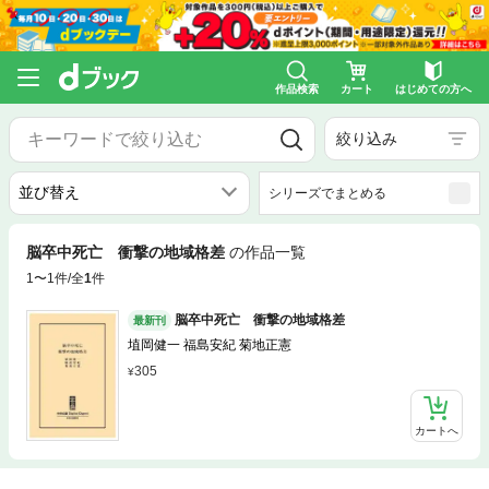
作品検索
カート
はじめての方へ
絞り込み
シリーズでまとめる
脳卒中死亡 衝撃の地域格差
の作品一覧
1〜1件/全
1
件
脳卒中死亡 衝撃の地域格差
最新刊
埴岡健一 福島安紀 菊地正憲
305
カートへ