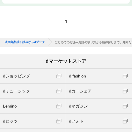
1
漫画無料試し読みならdブック
はじめての狩猟―免許の取り方から痕跡探しまで、知りた
dマーケットストア
dショッピング
d fashion
dミュージック
dカーシェア
Lemino
dマガジン
dヒッツ
dフォト