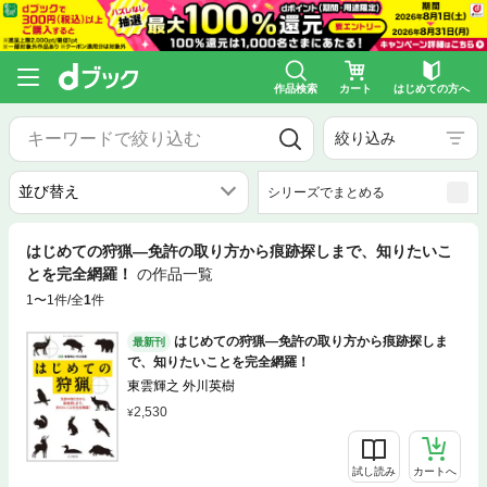
作品検索
カート
はじめての方へ
絞り込み
シリーズでまとめる
はじめての狩猟―免許の取り方から痕跡探しまで、知りたいこ
とを完全網羅！
の作品一覧
1〜1件/全
1
件
はじめての狩猟―免許の取り方から痕跡探しま
最新刊
で、知りたいことを完全網羅！
東雲輝之 外川英樹
2,530
試し読み
カートへ