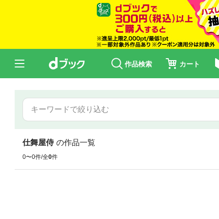
作品検索
カート
仕舞屋侍
の作品一覧
0〜0件/全
0
件