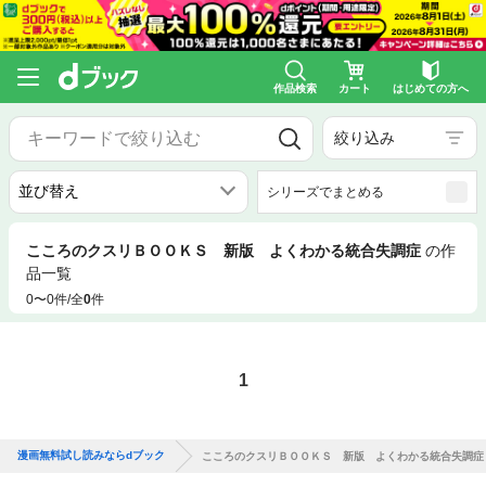
作品検索
カート
はじめての方へ
絞り込み
シリーズでまとめる
こころのクスリＢＯＯＫＳ 新版 よくわかる統合失調症
の作
品一覧
0〜0件/全
0
件
1
漫画無料試し読みならdブック
こころのクスリＢＯＯＫＳ 新版 よくわかる統合失調症