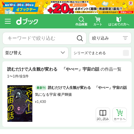
作品検索
カート
はじめての方へ
絞り込み
シリーズでまとめる
読むだけで人生観が変わる 「やべー」宇宙の話
の作品一覧
1〜1件/全
1
件
読むだけで人生観が変わる 「やべー」宇宙の話
最新刊
気になる宇宙 榎戸輝揚
1,430
試し読み
カートへ