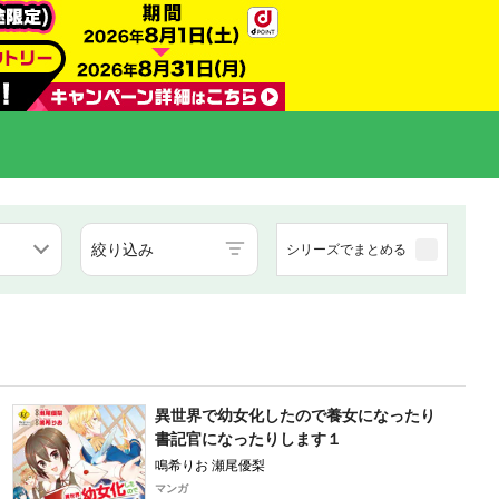
絞り込み
シリーズでまとめる
異世界で幼女化したので養女になったり
書記官になったりします１
鳴希りお 瀬尾優梨
マンガ