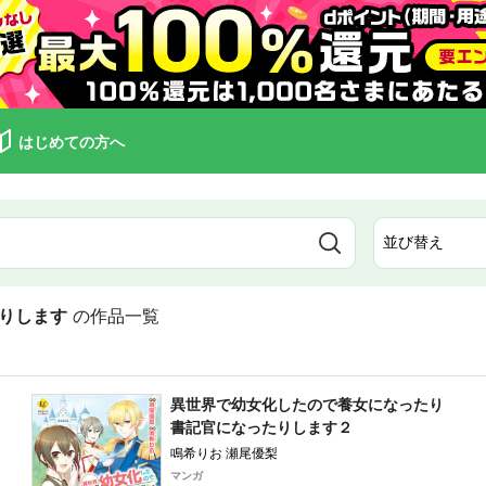
はじめての方へ
りします
の作品一覧
異世界で幼女化したので養女になったり
書記官になったりします２
鳴希りお 瀬尾優梨
マンガ