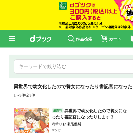
作品検索
カート
異世界で幼女化したので養女になったり書記官になった
1〜3件/全
3
件
異世界で幼女化したので養女にな
最新刊
ったり書記官になったりします３
鳴希りお 瀬尾優梨
マンガ