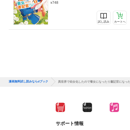
748
試し読み
カートへ
漫画無料試し読みならdブック
異世界で幼女化したので養女になったり書記官になっ
サポート情報