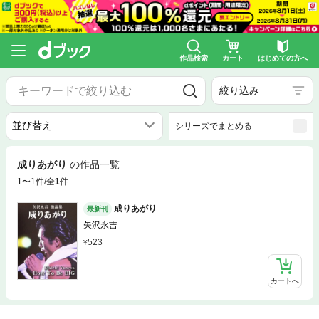
作品検索
カート
はじめての方へ
絞り込み
シリーズでまとめる
成りあがり
の作品一覧
1〜1件/全
1
件
成りあがり
最新刊
矢沢永吉
523
カートへ