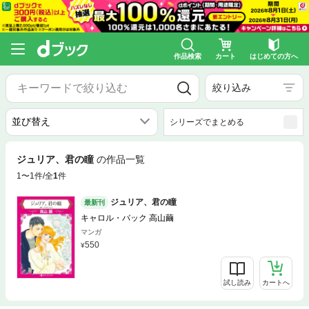
作品検索
カート
はじめての方へ
絞り込み
シリーズでまとめる
ジュリア、君の瞳
の作品一覧
1〜1件/全
1
件
ジュリア、君の瞳
最新刊
キャロル・バック 高山繭
マンガ
550
試し読み
カートへ