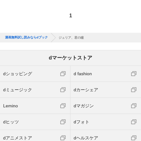
1
漫画無料試し読みならdブック
ジュリア、君の瞳
dマーケットストア
dショッピング
d fashion
dミュージック
dカーシェア
Lemino
dマガジン
dヒッツ
dフォト
dアニメストア
dヘルスケア