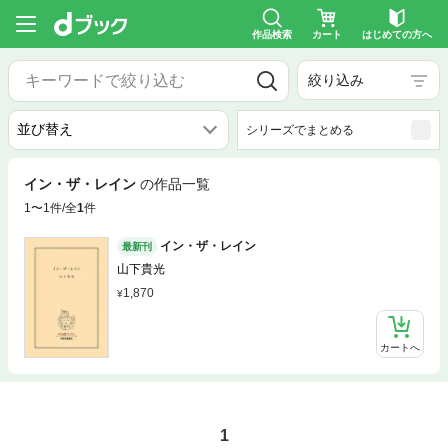
作品検索
カート
はじめての方へ
絞り込み
シリーズでまとめる
イン・ザ・レイン
の作品一覧
1〜1件/全
1
件
イン・ザ・レイン
最新刊
山下貴光
1,870
カートへ
1