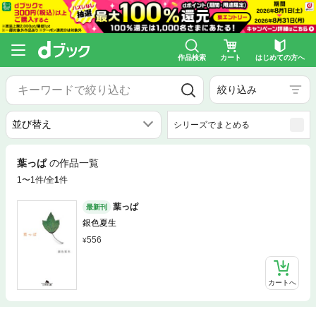
作品検索
カート
はじめての方へ
絞り込み
シリーズでまとめる
葉っぱ
の作品一覧
1〜1件/全
1
件
葉っぱ
最新刊
銀色夏生
556
カートへ