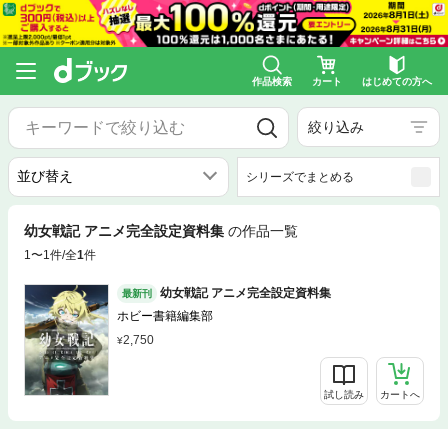
作品検索
カート
はじめての方へ
絞り込み
シリーズでまとめる
幼女戦記 アニメ完全設定資料集
の作品一覧
1〜1件/全
1
件
幼女戦記 アニメ完全設定資料集
最新刊
ホビー書籍編集部
2,750
試し読み
カートへ