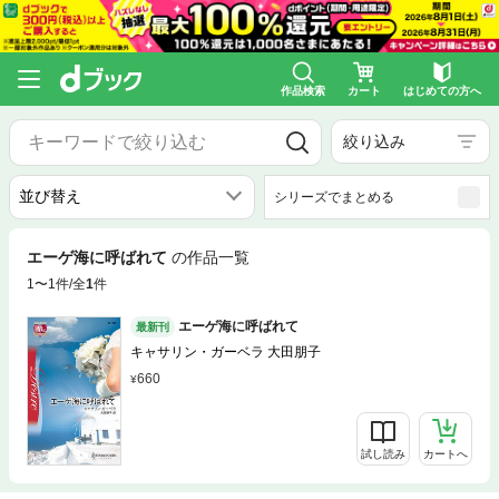
作品検索
カート
はじめての方へ
絞り込み
シリーズでまとめる
エーゲ海に呼ばれて
の作品一覧
1〜1件/全
1
件
エーゲ海に呼ばれて
最新刊
キャサリン・ガーベラ 大田朋子
660
試し読み
カートへ