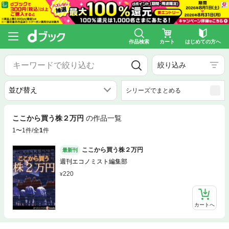
作品検索
カート
はじめての方へ
絞り込み
シリーズでまとめる
ここから買う株２万円
の作品一覧
1〜1件/全
1
件
ここから買う株２万円
最新刊
週刊エコノミスト編集部
220
カートへ