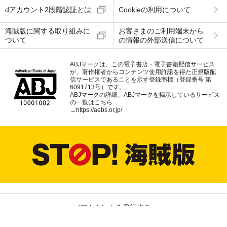
dアカウント2段階認証とは
Cookieの利用について
海賊版に関する取り組みに
お客さまのご利用端末から
ついて
の情報の外部送信について
ABJマークは、この電子書店・電子書籍配信サービス
が、著作権者からコンテンツ使用許諾を得た正規版配
信サービスであることを示す登録商標（登録番号 第
6091713号）です。
ABJマークの詳細、ABJマークを掲示しているサービス
の一覧はこちら
→
https://aebs.or.jp/
dアカウントを発行する
dアカウントログイン