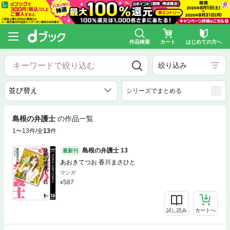
作品検索
カート
はじめての方へ
絞り込み
シリーズでまとめる
島根の弁護士
の作品一覧
1〜13件/全
13
件
島根の弁護士 13
最新刊
あおきてつお 香川まさひと
マンガ
587
試し読み
カートへ