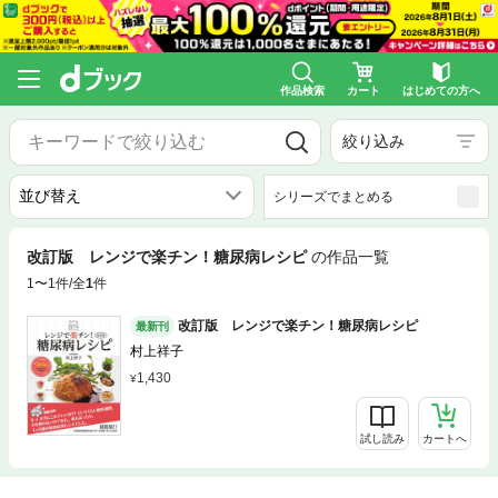
作品検索
カート
はじめての方へ
絞り込み
シリーズでまとめる
改訂版 レンジで楽チン！糖尿病レシピ
の作品一覧
1〜1件/全
1
件
改訂版 レンジで楽チン！糖尿病レシピ
最新刊
村上祥子
1,430
試し読み
カートへ