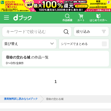
作品検索
カート
はじめての方へ
絞り込み
シリーズでまとめる
宿命の交わる城
の作品一覧
0〜0件/全
0
件
1
漫画無料試し読みならdブック
宿命の交わる城