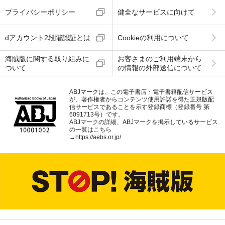
プライバシーポリシー
健全なサービスに向けて
dアカウント2段階認証とは
Cookieの利用について
海賊版に関する取り組みに
お客さまのご利用端末から
ついて
の情報の外部送信について
ABJマークは、この電子書店・電子書籍配信サービス
が、著作権者からコンテンツ使用許諾を得た正規版配
信サービスであることを示す登録商標（登録番号 第
6091713号）です。
ABJマークの詳細、ABJマークを掲示しているサービス
の一覧はこちら
→
https://aebs.or.jp/