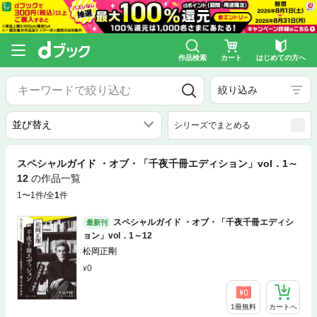
作品検索
カート
はじめての方へ
絞り込み
シリーズでまとめる
スペシャルガイド ・オブ・「千夜千冊エディション」vol．1～
12
の作品一覧
1〜1件/全
1
件
スペシャルガイド ・オブ・「千夜千冊エディシ
最新刊
ョン」vol．1～12
松岡正剛
0
1冊無料
カートへ