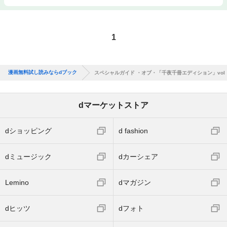
1
漫画無料試し読みならdブック
スペシャルガイド ・オブ・「千夜千冊エディション」vol．
dマーケットストア
dショッピング
d fashion
dミュージック
dカーシェア
Lemino
dマガジン
dヒッツ
dフォト