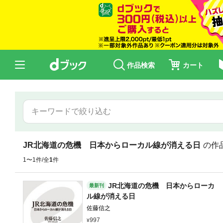
作品検索
カート
JR北海道の危機 日本からローカル線が消える日
の作
1〜1件/全
1
件
JR北海道の危機 日本からローカ
最新刊
ル線が消える日
佐藤信之
997