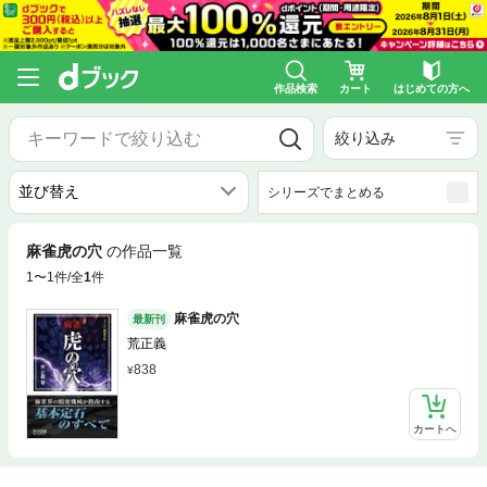
作品検索
カート
はじめての方へ
絞り込み
シリーズでまとめる
麻雀虎の穴
の作品一覧
1〜1件/全
1
件
麻雀虎の穴
最新刊
荒正義
838
カートへ