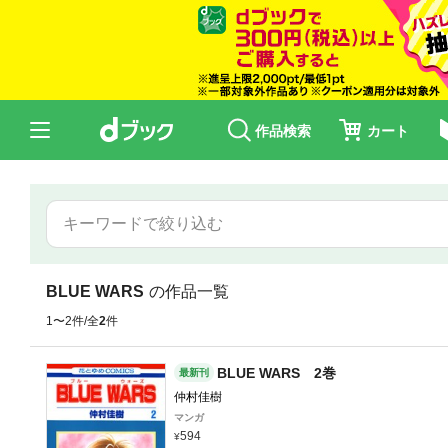
作品検索
カート
BLUE WARS
の作品一覧
1〜2件/全
2
件
BLUE WARS 2巻
最新刊
仲村佳樹
マンガ
594