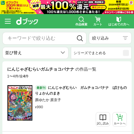
作品検索
カート
はじめての方へ
絞り込み
シリーズでまとめる
にんじゃざむらいガムチョコバナナ
の作品一覧
1〜4件/全
4
件
にんじゃざむらい ガムチョコバナナ ばけもの
最新刊
りょかんのまき
原ゆたか 原京子
990
試し読み
カートへ