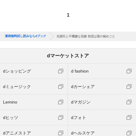
1
漫画無料試し読みならdブック
光源氏と不機嫌な花嫁 初恋は葵の秘めごと
dマーケットストア
dショッピング
d fashion
dミュージック
dカーシェア
Lemino
dマガジン
dヒッツ
dフォト
dアニメストア
dヘルスケア