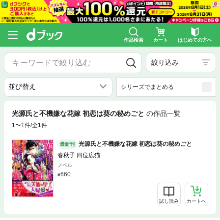
作品検索
カート
はじめての方へ
絞り込み
シリーズでまとめる
光源氏と不機嫌な花嫁 初恋は葵の秘めごと
の作品一覧
1〜1件/全
1
件
光源氏と不機嫌な花嫁 初恋は葵の秘めごと
最新刊
春秋子 四位広猫
ノベル
660
試し読み
カートへ