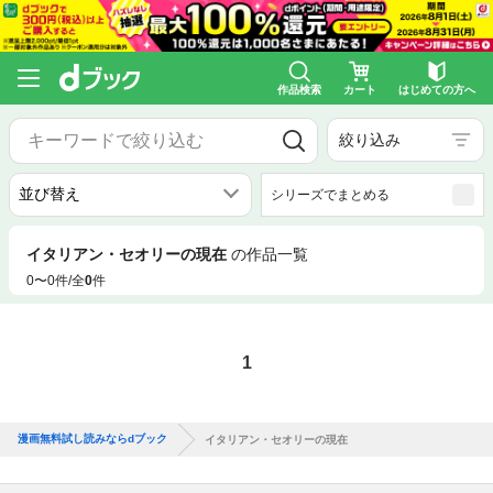
作品検索
カート
はじめての方へ
絞り込み
シリーズでまとめる
イタリアン・セオリーの現在
の作品一覧
0〜0件/全
0
件
1
漫画無料試し読みならdブック
イタリアン・セオリーの現在