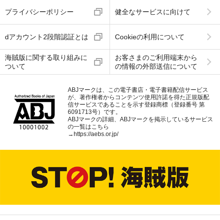
プライバシーポリシー
健全なサービスに向けて
dアカウント2段階認証とは
Cookieの利用について
海賊版に関する取り組みに
お客さまのご利用端末から
ついて
の情報の外部送信について
ABJマークは、この電子書店・電子書籍配信サービス
が、著作権者からコンテンツ使用許諾を得た正規版配
信サービスであることを示す登録商標（登録番号 第
6091713号）です。
ABJマークの詳細、ABJマークを掲示しているサービス
の一覧はこちら
→
https://aebs.or.jp/