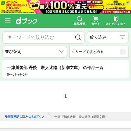
作品検索
カート
はじめての方へ
絞り込み
シリーズでまとめる
十津川警部 丹後 殺人迷路（新潮文庫）
の作品一覧
0〜0件/全
0
件
1
漫画無料試し読みならdブック
十津川警部 丹後 殺人迷路（新潮文庫）