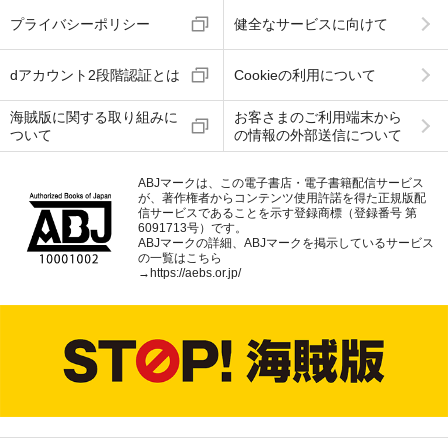
プライバシーポリシー
健全なサービスに向けて
dアカウント2段階認証とは
Cookieの利用について
海賊版に関する取り組みに
お客さまのご利用端末から
ついて
の情報の外部送信について
ABJマークは、この電子書店・電子書籍配信サービス
が、著作権者からコンテンツ使用許諾を得た正規版配
信サービスであることを示す登録商標（登録番号 第
6091713号）です。
ABJマークの詳細、ABJマークを掲示しているサービス
の一覧はこちら
→
https://aebs.or.jp/