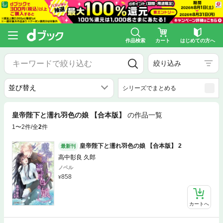
作品検索
カート
はじめての方へ
絞り込み
シリーズでまとめる
皇帝陛下と濡れ羽色の娘 【合本版】
の作品一覧
1〜2件/全
2
件
皇帝陛下と濡れ羽色の娘 【合本版】 2
最新刊
高中彰良 久郎
ノベル
858
カートへ