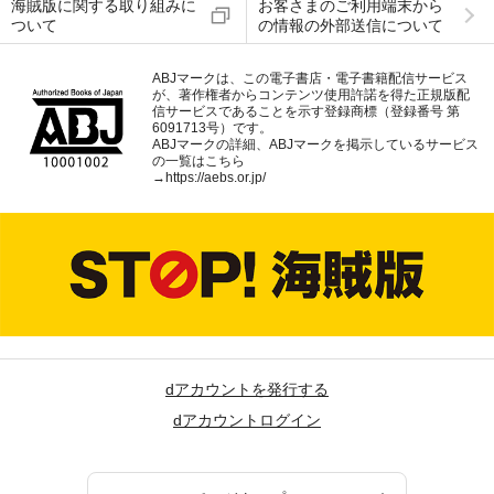
海賊版に関する取り組みに
お客さまのご利用端末から
ついて
の情報の外部送信について
ABJマークは、この電子書店・電子書籍配信サービス
が、著作権者からコンテンツ使用許諾を得た正規版配
信サービスであることを示す登録商標（登録番号 第
6091713号）です。
ABJマークの詳細、ABJマークを掲示しているサービス
の一覧はこちら
→
https://aebs.or.jp/
dアカウントを発行する
dアカウントログイン