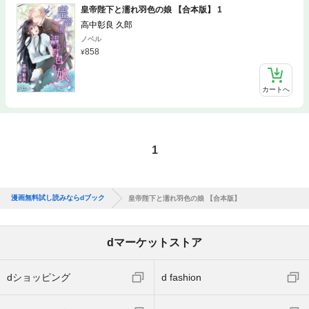
皇帝陛下と濡れ羽色の娘 【合本版】 1
高中彰良 久郎
ノベル
858
カートへ
1
漫画無料試し読みならdブック
皇帝陛下と濡れ羽色の娘 【合本版】
dマーケットストア
dショッピング
d fashion