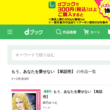
作品検索
カート
もう、あなたを愛せない 【単話売】
の作品一覧
1〜1件/全
1
件
もう、あなたを愛せない 【単話
最新刊
売】
綿乃みつえ
マンガ