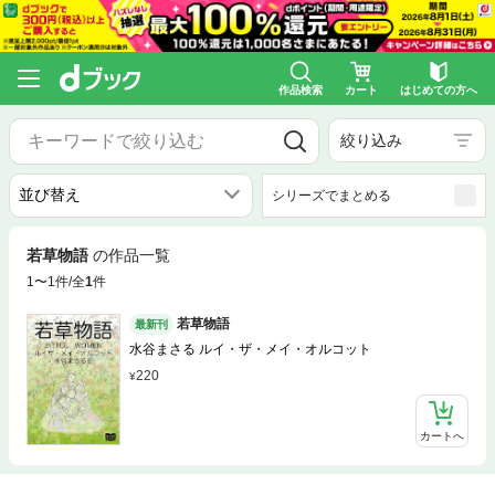
作品検索
カート
はじめての方へ
絞り込み
シリーズでまとめる
若草物語
の作品一覧
1〜1件/全
1
件
若草物語
最新刊
水谷まさる ルイ・ザ・メイ・オルコット
220
カートへ