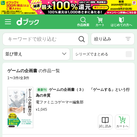
作品検索
カート
はじめての方へ
絞り込み
シリーズでまとめる
ゲームの企画書
の作品一覧
1〜3件/全
3
件
ゲームの企画書（３） 「ゲームする」という行
最新刊
為の本質
電ファミニコゲーマー編集部
1,045
試し読み
カートへ